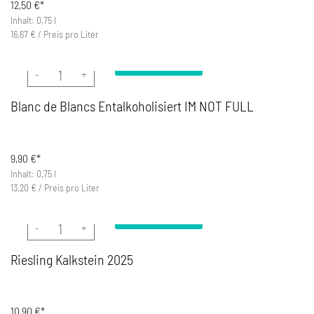
12,50
€*
Inhalt: 0,75 l
16,67
€
/
Preis pro Liter
In den Warenkorb
Blanc de Blancs Entalkoholisiert I´M NOT FULL Menge
Blanc de Blancs Entalkoholisiert I´M NOT FULL
9,90
€*
Inhalt: 0,75 l
13,20
€
/
Preis pro Liter
In den Warenkorb
Riesling Kalkstein 2025 Menge
Riesling Kalkstein 2025
10,90
€*