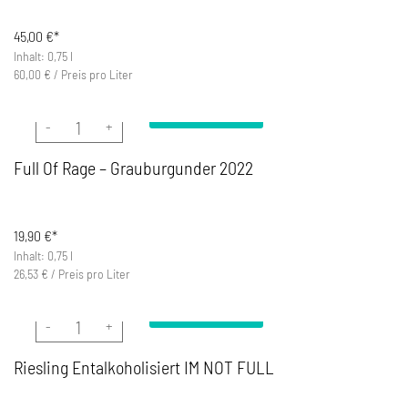
45,00
€*
Inhalt: 0,75 l
60,00
€
/
Preis pro Liter
In den Warenkorb
Full Of Rage - Grauburgunder 2022 Menge
Full Of Rage – Grauburgunder 2022
19,90
€*
Inhalt: 0,75 l
26,53
€
/
Preis pro Liter
In den Warenkorb
Riesling Entalkoholisiert I´M NOT FULL Menge
Riesling Entalkoholisiert I´M NOT FULL