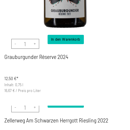
In den Warenkorb
Grauburgunder Réserve 2024 Menge
Grauburgunder Réserve 2024
12,50
€*
Inhalt: 0,75 l
16,67
€
/
Preis pro Liter
In den Warenkorb
Zellerweg Am Schwarzen Herrgott Riesling 2022 Menge
Zellerweg Am Schwarzen Herrgott Riesling 2022