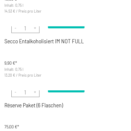
Inhalt: 0,75 l
14,53
€
/
Preis pro Liter
In den Warenkorb
Secco Entalkoholisiert I´M NOT FULL Menge
Secco Entalkoholisiert I´M NOT FULL
9,90
€*
Inhalt: 0,75 l
13,20
€
/
Preis pro Liter
In den Warenkorb
Réserve Paket (6 Flaschen) Menge
Réserve Paket (6 Flaschen)
75,00
€*